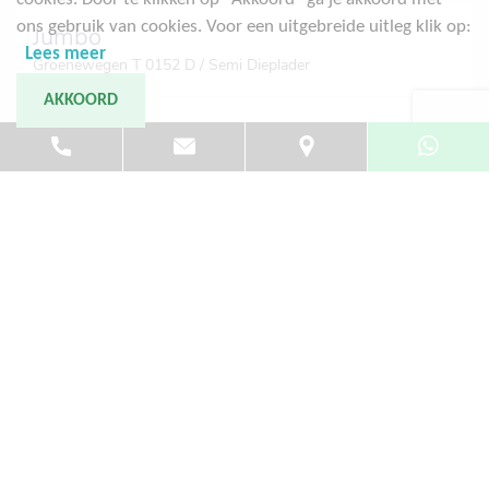
ons gebruik van cookies. Voor een uitgebreide uitleg klik op:
Jumbo
Lees meer
Groenewegen T 0152 D / Semi Dieplader
AKKOORD
Vermogen:
0 PK
Prijs:
op aanvraag
Toon volledig aanbod