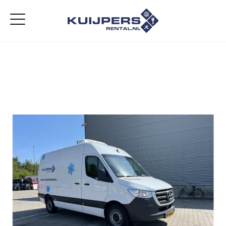
Home
Aanbod
Diensten
Over ons
Vacatures
Contact