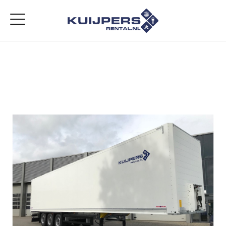
Home
Aanbod
Diensten
Over ons
Vacatures
Contact